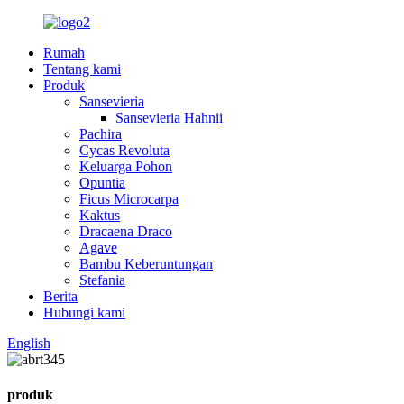
Rumah
Tentang kami
Produk
Sansevieria
Sansevieria Hahnii
Pachira
Cycas Revoluta
Keluarga Pohon
Opuntia
Ficus Microcarpa
Kaktus
Dracaena Draco
Agave
Bambu Keberuntungan
Stefania
Berita
Hubungi kami
English
produk