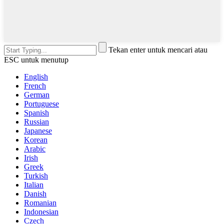
Tekan enter untuk mencari atau
ESC untuk menutup
English
French
German
Portuguese
Spanish
Russian
Japanese
Korean
Arabic
Irish
Greek
Turkish
Italian
Danish
Romanian
Indonesian
Czech