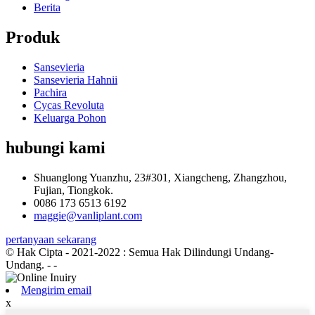
Berita
Produk
Sansevieria
Sansevieria Hahnii
Pachira
Cycas Revoluta
Keluarga Pohon
hubungi kami
Shuanglong Yuanzhu, 23#301, Xiangcheng, Zhangzhou,
Fujian, Tiongkok.
0086 173 6513 6192
maggie@vanliplant.com
pertanyaan sekarang
© Hak Cipta - 2021-2022 : Semua Hak Dilindungi Undang-
Undang.
- -
Mengirim email
x