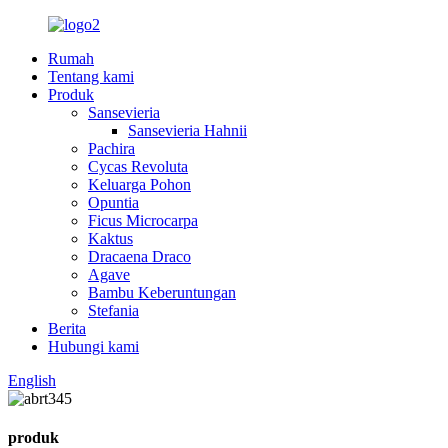
Rumah
Tentang kami
Produk
Sansevieria
Sansevieria Hahnii
Pachira
Cycas Revoluta
Keluarga Pohon
Opuntia
Ficus Microcarpa
Kaktus
Dracaena Draco
Agave
Bambu Keberuntungan
Stefania
Berita
Hubungi kami
English
produk