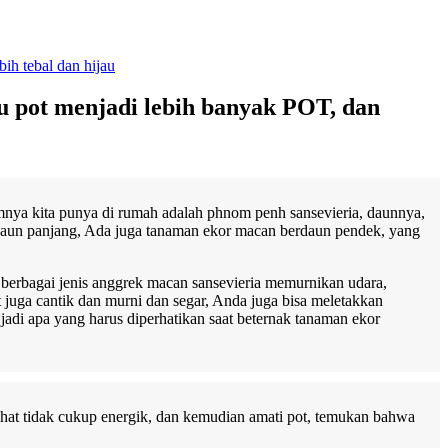
ih tebal dan hijau
u pot menjadi lebih banyak POT, dan
mnya kita punya di rumah adalah phnom penh sansevieria, daunnya,
apa daun panjang, Ada juga tanaman ekor macan berdaun pendek, yang
 berbagai jenis anggrek macan sansevieria memurnikan udara,
 juga cantik dan murni dan segar, Anda juga bisa meletakkan
adi apa yang harus diperhatikan saat beternak tanaman ekor
rlihat tidak cukup energik, dan kemudian amati pot, temukan bahwa