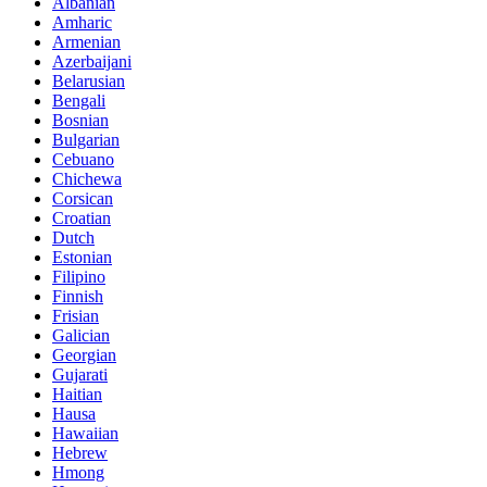
Albanian
Amharic
Armenian
Azerbaijani
Belarusian
Bengali
Bosnian
Bulgarian
Cebuano
Chichewa
Corsican
Croatian
Dutch
Estonian
Filipino
Finnish
Frisian
Galician
Georgian
Gujarati
Haitian
Hausa
Hawaiian
Hebrew
Hmong