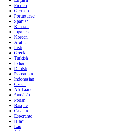
English
French
German
Portuguese
Spanish
Russian
Japanese
Korean
Arabic
Irish
Greek
Turkish
Italian
Danish
Romanian
Indonesian
Czech
Afrikaans
Swedish
Polish
Basque
Catalan
Esperanto
Hindi
Lao