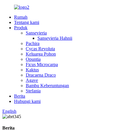
Rumah
Tentang kami
Produk
Sansevieria
Sansevieria Hahnii
Pachira
Cycas Revoluta
Keluarga Pohon
Opuntia
Ficus Microcarpa
Kaktus
Dracaena Draco
Agave
Bambu Keberuntungan
Stefania
Berita
Hubungi kami
English
Berita