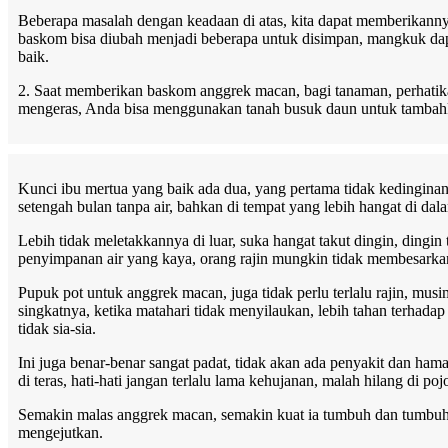
Beberapa masalah dengan keadaan di atas, kita dapat memberikannya
baskom bisa diubah menjadi beberapa untuk disimpan, mangkuk dapat
baik.
2. Saat memberikan baskom anggrek macan, bagi tanaman, perhatika
mengeras, Anda bisa menggunakan tanah busuk daun untuk tambahkan
Kunci ibu mertua yang baik ada dua, yang pertama tidak kedinginan, 
setengah bulan tanpa air, bahkan di tempat yang lebih hangat di dal
Lebih tidak meletakkannya di luar, suka hangat takut dingin, dingin
penyimpanan air yang kaya, orang rajin mungkin tidak membesarka
Pupuk pot untuk anggrek macan, juga tidak perlu terlalu rajin, mu
singkatnya, ketika matahari tidak menyilaukan, lebih tahan terhada
tidak sia-sia.
Ini juga benar-benar sangat padat, tidak akan ada penyakit dan ha
di teras, hati-hati jangan terlalu lama kehujanan, malah hilang di p
Semakin malas anggrek macan, semakin kuat ia tumbuh dan tumbuh s
mengejutkan.