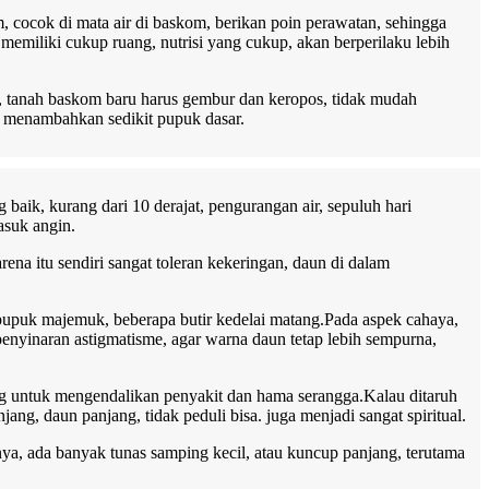
 cocok di mata air di baskom, berikan poin perawatan, sehingga
emiliki cukup ruang, nutrisi yang cukup, akan berperilaku lebih
, tanah baskom baru harus gembur dan keropos, tidak mudah
n menambahkan sedikit pupuk dasar.
 baik, kurang dari 10 derajat, pengurangan air, sepuluh hari
asuk angin.
rena itu sendiri sangat toleran kekeringan, daun di dalam
 pupuk majemuk, beberapa butir kedelai matang.Pada aspek cahaya,
 penyinaran astigmatisme, agar warna daun tetap lebih sempurna,
ing untuk mengendalikan penyakit dan hama serangga.Kalau ditaruh
ang, daun panjang, tidak peduli bisa. juga menjadi sangat spiritual.
ya, ada banyak tunas samping kecil, atau kuncup panjang, terutama