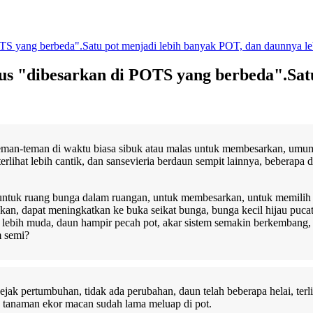
TS yang berbeda".Satu pot menjadi lebih banyak POT, dan daunnya leb
us "dibesarkan di POTS yang berbeda".Sat
teman-teman di waktu biasa sibuk atau malas untuk membesarkan, umu
 terlihat lebih cantik, dan sansevieria berdaun sempit lainnya, beber
, untuk ruang bunga dalam ruangan, untuk membesarkan, untuk memilih
an, dapat meningkatkan ke buka seikat bunga, bunga kecil hijau pucat
 lebih muda, daun hampir pecah pot, akar sistem semakin berkembang, j
 semi?
jejak pertumbuhan, tidak ada perubahan, daun telah beberapa helai, te
tau tanaman ekor macan sudah lama meluap di pot.