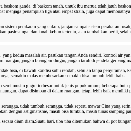
 baskom ganda, di baskom tanah, untuk ibu mertua telah jatuh baskom,
 menjaga penampilan tiga atau empat strain, juga dapat membuatnya m
n sistem perakaran yang cukup, jangan sampai sistem perakaran rusak
 pasir sungai dan tanah kebun tertentu, atau tambahkan perlit, selai
yang kedua masalah air, pastikan tangan Anda sendiri, kontrol air yang
am ruangan, jangan buang air dingin, jangan taruh di jendela gerbang m
 tidak bisa, di bawah kondisi suhu rendah, sebulan tanpa penyiraman, ka
nnya, semakin malas membesarkan semakin bisa tumbuh lebih baik.
sim semi musim gugur terbesar untuk jenis pupuk umum, beberapa butir
p naungan, dapat disimpan di dalam ruangan, tetapi lebih baik memiliki
ma serangga, tidak tumbuh serangga, tidak seperti mawar Cina yang ser
ojokan dengan astigmatisme, masih bisa tumbuh, masih tunas samping panj
ecara diam-diam.Suatu hari, tiba-tiba ditemukan bahwa di pot bungan