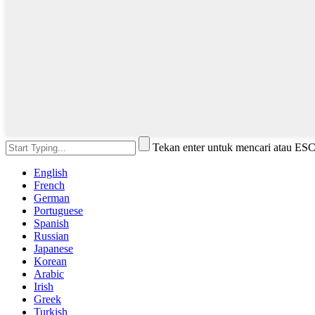
Tekan enter untuk mencari atau ES
English
French
German
Portuguese
Spanish
Russian
Japanese
Korean
Arabic
Irish
Greek
Turkish