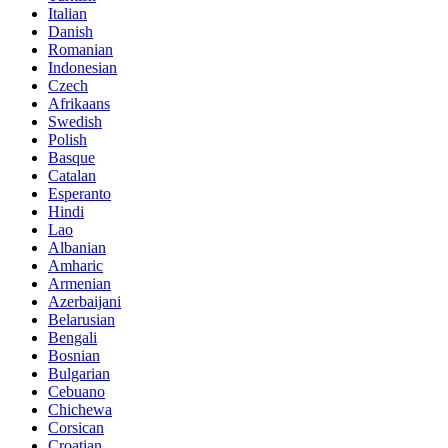
Italian
Danish
Romanian
Indonesian
Czech
Afrikaans
Swedish
Polish
Basque
Catalan
Esperanto
Hindi
Lao
Albanian
Amharic
Armenian
Azerbaijani
Belarusian
Bengali
Bosnian
Bulgarian
Cebuano
Chichewa
Corsican
Croatian