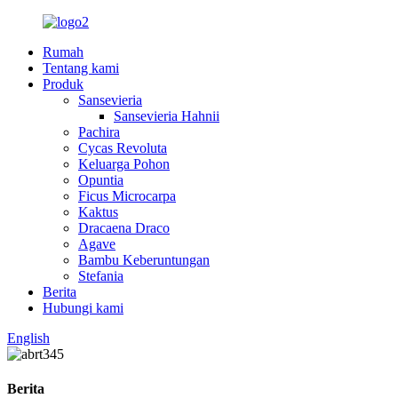
Rumah
Tentang kami
Produk
Sansevieria
Sansevieria Hahnii
Pachira
Cycas Revoluta
Keluarga Pohon
Opuntia
Ficus Microcarpa
Kaktus
Dracaena Draco
Agave
Bambu Keberuntungan
Stefania
Berita
Hubungi kami
English
Berita