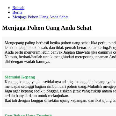
Rumah
Berita
Menjaga Pohon Uang Anda Sehat
Menjaga Pohon Uang Anda Sehat
Mengepang paling berhasil ketika pohon uang sehat.Jika perlu, pind
lembab, tetapi tidak basah, dan tidak pernah benar-benar kering.Pe
Anda perlu menyiram lebih banyak.Jangan khawatir jika daunnya ce
Namun, berhati-hatilah untuk menghindari merepoting tanaman A
diri dengan wadah barunya.
Memulai Kepang
Kepang batangnya jika setidaknya ada tiga batang dan batangnya be
mencapai setinggi bagian rimbun dari pohon uang.Mulailah mengep
Jaga agar kepang sedikit longgar, sisakan jarak yang cukup antara
terlalu banyak daun untuk melanjutkan.
Ikat tali dengan longgar di sekitar ujung kepangan, dan ikat ujung 
Saat Pohon Uang Tumbuh