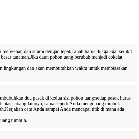
 menyebar, dan sirami dengan tepat.Tanah harus dijaga agar sedikit
an besar tanaman.Jika daun pohon uang berubah menjadi cokelat,
han lingkungan dan akan membutuhkan waktu untuk membiasakan
embubuhkan dua pasak di kedua sisi pohon uang;setiap pasak harus
i atas cabang lainnya, sama seperti Anda mengepang rambut.
atah.Kerjakan cara Anda sampai Anda mencapai titik di mana ada
n uang tumbuh.