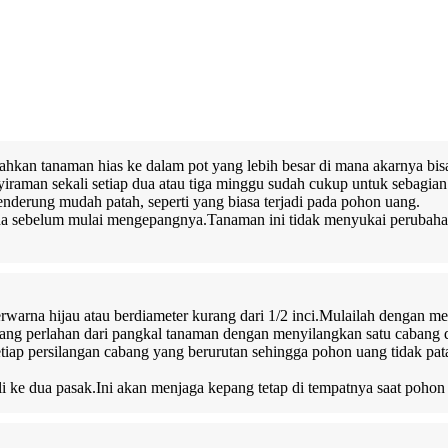
ahkan tanaman hias ke dalam pot yang lebih besar di mana akarnya bisa
nyiraman sekali setiap dua atau tiga minggu sudah cukup untuk sebagi
nderung mudah patah, seperti yang biasa terjadi pada pohon uang.
nda sebelum mulai mengepangnya.Tanaman ini tidak menyukai peruba
rwarna hijau atau berdiameter kurang dari 1/2 inci.Mulailah dengan m
ang perlahan dari pangkal tanaman dengan menyilangkan satu cabang d
 setiap persilangan cabang yang berurutan sehingga pohon uang tidak p
tali ke dua pasak.Ini akan menjaga kepang tetap di tempatnya saat poho