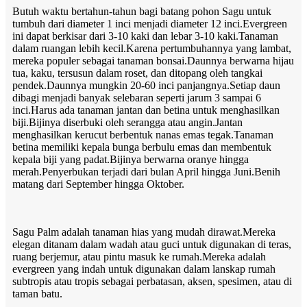
Butuh waktu bertahun-tahun bagi batang pohon Sagu untuk
tumbuh dari diameter 1 inci menjadi diameter 12 inci.Evergreen
ini dapat berkisar dari 3-10 kaki dan lebar 3-10 kaki.Tanaman
dalam ruangan lebih kecil.Karena pertumbuhannya yang lambat,
mereka populer sebagai tanaman bonsai.Daunnya berwarna hijau
tua, kaku, tersusun dalam roset, dan ditopang oleh tangkai
pendek.Daunnya mungkin 20-60 inci panjangnya.Setiap daun
dibagi menjadi banyak selebaran seperti jarum 3 sampai 6
inci.Harus ada tanaman jantan dan betina untuk menghasilkan
biji.Bijinya diserbuki oleh serangga atau angin.Jantan
menghasilkan kerucut berbentuk nanas emas tegak.Tanaman
betina memiliki kepala bunga berbulu emas dan membentuk
kepala biji yang padat.Bijinya berwarna oranye hingga
merah.Penyerbukan terjadi dari bulan April hingga Juni.Benih
matang dari September hingga Oktober.
Sagu Palm adalah tanaman hias yang mudah dirawat.Mereka
elegan ditanam dalam wadah atau guci untuk digunakan di teras,
ruang berjemur, atau pintu masuk ke rumah.Mereka adalah
evergreen yang indah untuk digunakan dalam lanskap rumah
subtropis atau tropis sebagai perbatasan, aksen, spesimen, atau di
taman batu.