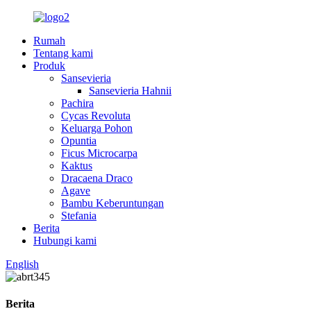
Rumah
Tentang kami
Produk
Sansevieria
Sansevieria Hahnii
Pachira
Cycas Revoluta
Keluarga Pohon
Opuntia
Ficus Microcarpa
Kaktus
Dracaena Draco
Agave
Bambu Keberuntungan
Stefania
Berita
Hubungi kami
English
Berita