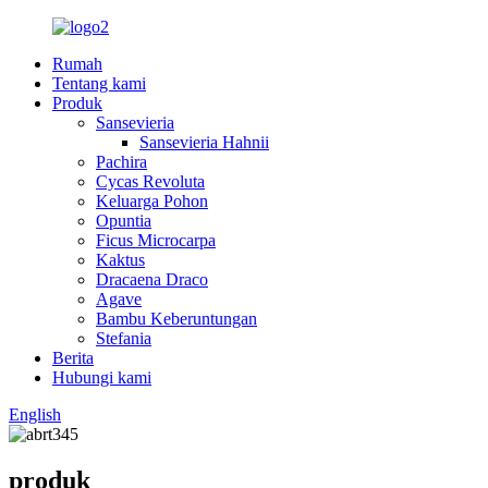
Rumah
Tentang kami
Produk
Sansevieria
Sansevieria Hahnii
Pachira
Cycas Revoluta
Keluarga Pohon
Opuntia
Ficus Microcarpa
Kaktus
Dracaena Draco
Agave
Bambu Keberuntungan
Stefania
Berita
Hubungi kami
English
produk