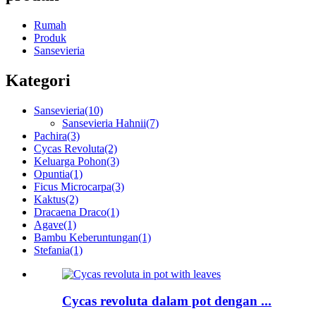
Rumah
Produk
Sansevieria
Kategori
Sansevieria
(10)
Sansevieria Hahnii
(7)
Pachira
(3)
Cycas Revoluta
(2)
Keluarga Pohon
(3)
Opuntia
(1)
Ficus Microcarpa
(3)
Kaktus
(2)
Dracaena Draco
(1)
Agave
(1)
Bambu Keberuntungan
(1)
Stefania
(1)
Cycas revoluta dalam pot dengan ...