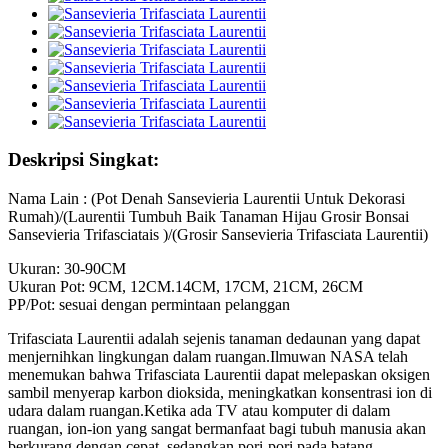
Deskripsi Singkat:
Nama Lain : (Pot Denah Sansevieria Laurentii Untuk Dekorasi
Rumah)/(Laurentii Tumbuh Baik Tanaman Hijau Grosir Bonsai
Sansevieria Trifasciatais )/(Grosir Sansevieria Trifasciata Laurentii)
Ukuran: 30-90CM
Ukuran Pot: 9CM, 12CM.14CM, 17CM, 21CM, 26CM
PP/Pot: sesuai dengan permintaan pelanggan
Trifasciata Laurentii adalah sejenis tanaman dedaunan yang dapat
menjernihkan lingkungan dalam ruangan.Ilmuwan NASA telah
menemukan bahwa Trifasciata Laurentii dapat melepaskan oksigen
sambil menyerap karbon dioksida, meningkatkan konsentrasi ion di
udara dalam ruangan.Ketika ada TV atau komputer di dalam
ruangan, ion-ion yang sangat bermanfaat bagi tubuh manusia akan
berkurang dengan cepat, sedangkan pori-pori pada batang