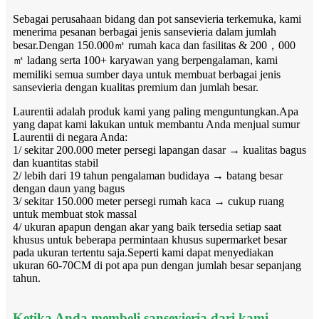
Sebagai perusahaan bidang dan pot sansevieria terkemuka, kami
menerima pesanan berbagai jenis sansevieria dalam jumlah
besar.Dengan 150.000㎡ rumah kaca dan fasilitas & 200，000
㎡ ladang serta 100+ karyawan yang berpengalaman, kami
memiliki semua sumber daya untuk membuat berbagai jenis
sansevieria dengan kualitas premium dan jumlah besar.
Laurentii adalah produk kami yang paling menguntungkan.Apa
yang dapat kami lakukan untuk membantu Anda menjual sumur
Laurentii di negara Anda:
1/ sekitar 200.000 meter persegi lapangan dasar → kualitas bagus
dan kuantitas stabil
2/ lebih dari 19 tahun pengalaman budidaya → batang besar
dengan daun yang bagus
3/ sekitar 150.000 meter persegi rumah kaca → cukup ruang
untuk membuat stok massal
4/ ukuran apapun dengan akar yang baik tersedia setiap saat
khusus untuk beberapa permintaan khusus supermarket besar
pada ukuran tertentu saja.Seperti kami dapat menyediakan
ukuran 60-70CM di pot apa pun dengan jumlah besar sepanjang
tahun.
Ketika Anda membeli sansevieria dari kami,