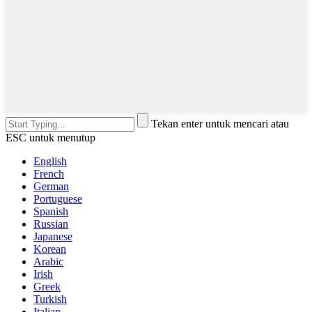
Tekan enter untuk mencari atau
ESC untuk menutup
English
French
German
Portuguese
Spanish
Russian
Japanese
Korean
Arabic
Irish
Greek
Turkish
Italian