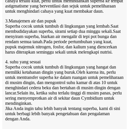
cahaya terlalu kuat, perlu untuk memindahkan superba ke tempat
astigmatisme yang berventilasi dan sejuk untuk pemeliharaan
untuk menghindari cahaya yang kuat membakar daun.
3.Manajemen air dan pupuk
Superba cocok untuk tumbuh di lingkungan yang lembab.Saat
membudidayakan superba, sirami setiap dua minggu sekali.Saat
menyiram superba, biarkan air mengalir di tepi pot bunga dan
rendam semua tanah.Pada periode pertumbuhan yang kuat,
pupuk majemuk nitrogen, fosfor, dan kalium yang diencerkan
harus diterapkan seminggu sekali untuk melengkapi nutrisi.
4. suhu yang sesuai
Superba cocok untuk tumbuh di lingkungan yang hangat dan
memiliki ketahanan dingin yang buruk.Oleh karena itu, perlu
untuk mentransfer superba ke dalam ruangan untuk pemeliharaan
di musim dingin, dan mengontrol suhu kamar di atas 10 untuk
menghindari cedera beku dan bertahan di musim dingin dengan
lancar.Selain itu, ketika suhu terlalu tinggi di musim panas, perlu
sering menyemprotkan air di sekitar daun Cymbidium untuk
mendinginkan.
Jika Anda ingin tahu lebih banyak tentang superba, kami di sini
untuk berbagi lebih banyak pengetahuan dan pengalaman
dengan Anda.