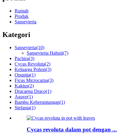
Rumah
Produk
Sansevieria
Kategori
Sansevieria
(10)
Sansevieria Hahnii
(7)
Pachira
(3)
Cycas Revoluta
(2)
Keluarga Pohon
(3)
Opuntia
(1)
Ficus Microcarpa
(3)
Kaktus
(2)
Dracaena Draco
(1)
Agave
(1)
Bambu Keberuntungan
(1)
Stefania
(1)
Cycas revoluta dalam pot dengan ...