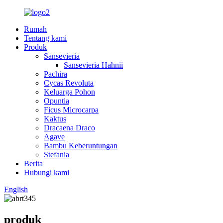
Rumah
Tentang kami
Produk
Sansevieria
Sansevieria Hahnii
Pachira
Cycas Revoluta
Keluarga Pohon
Opuntia
Ficus Microcarpa
Kaktus
Dracaena Draco
Agave
Bambu Keberuntungan
Stefania
Berita
Hubungi kami
English
produk