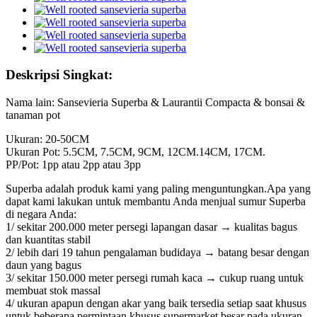
Deskripsi Singkat:
Nama lain: Sansevieria Superba & Laurantii Compacta & bonsai &
tanaman pot
Ukuran: 20-50CM
Ukuran Pot: 5.5CM, 7.5CM, 9CM, 12CM.14CM, 17CM.
PP/Pot: 1pp atau 2pp atau 3pp
Superba adalah produk kami yang paling menguntungkan.Apa yang
dapat kami lakukan untuk membantu Anda menjual sumur Superba
di negara Anda:
1/ sekitar 200.000 meter persegi lapangan dasar → kualitas bagus
dan kuantitas stabil
2/ lebih dari 19 tahun pengalaman budidaya → batang besar dengan
daun yang bagus
3/ sekitar 150.000 meter persegi rumah kaca → cukup ruang untuk
membuat stok massal
4/ ukuran apapun dengan akar yang baik tersedia setiap saat khusus
untuk beberapa permintaan khusus supermarket besar pada ukuran